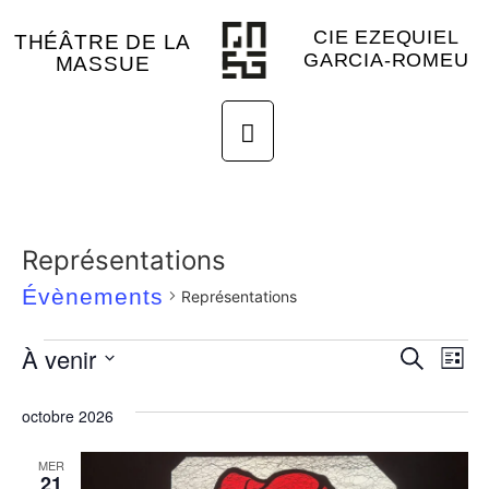
CIE EZEQUIEL
THÉÂTRE DE LA
GARCIA-ROMEU
MASSUE
Représentations
Évènements
Représentations
Rech
Na
À venir
Recherche
Liste
Sélectionnez
de
et
une
octobre 2026
date.
vu
navig
Év
MER
de
21