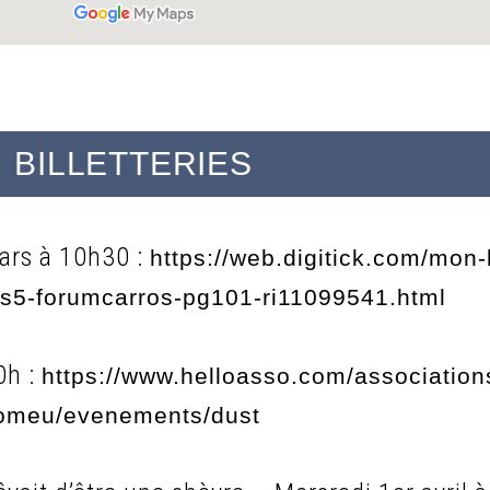
BILLETTERIES
ars à 10h30 :
https://web.digitick.com/mon-
ss5-forumcarros-pg101-ri11099541.html
0h :
https://www.helloasso.com/associations
romeu/evenements/dust