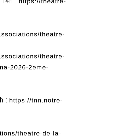
à 14h :
https://theatre-
ssociations/theatre-
ssociations/theatre-
rma-2026-2eme-
5h :
https://tnn.notre-
ions/theatre-de-la-