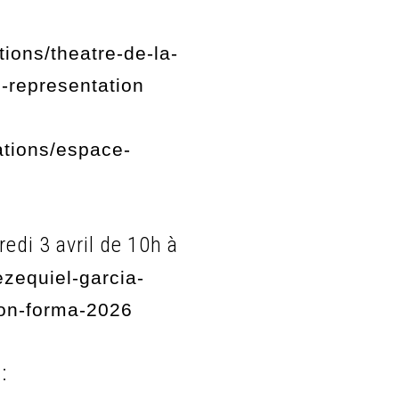
ions/theatre-de-la-
representation
ations/espace-
edi 3 avril de 10h à
zequiel-garcia-
ion-forma-2026
: