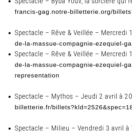
Spectacle – Byba Youv, la sorcière qui r
francis-gag.notre-billetterie.org/bill
Spectacle – Rêve & Veillée – Mercredi 1
de-la-massue-compagnie-ezequiel-gar
Spectacle – Rêve & Veillée – Mercredi 1
de-la-massue-compagnie-ezequiel-ga
representation
Spectacle – Mythos – Jeudi 2 avril à 20
billetterie.fr/billets?kld=2526&spec=1
Spectacle – Milieu – Vendredi 3 avril à