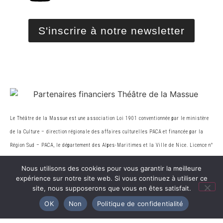
S'inscrire à notre newsletter
Le Théâtre de la Massue est une association Loi 1901 conventionnée par le ministère
de la Cultur
e
– direction régionale des affaires culturelles PACA et financée par la
Région Sud – PACA, le
département des Alpes-Maritimes et la Ville de Nice. Licence n°
2-136543.
Nous utilisons des cookies pour vous garantir la meilleure
expérience sur notre site web. Si vous continuez à utiliser ce
site, nous supposerons que vous en êtes satisfait.
© 2026 Théâtre de la Massue. Tous droits réservés
OK
Non
Politique de confidentialité
Création Web