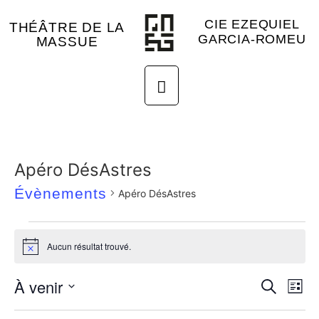
CIE EZEQUIEL
THÉÂTRE DE LA
GARCIA-ROMEU
MASSUE
Apéro DésAstres
Évènements
Apéro DésAstres
Aucun résultat trouvé.
Avis
Rech
Na
À venir
Recherche
Liste
Sélectionnez
de
et
une