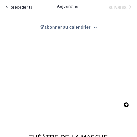
date.
vu
Évènements
Aujourd’hui
suivants
Évènements
précédents
navig
Év
de
S’abonner au calendrier
vues
Évèn