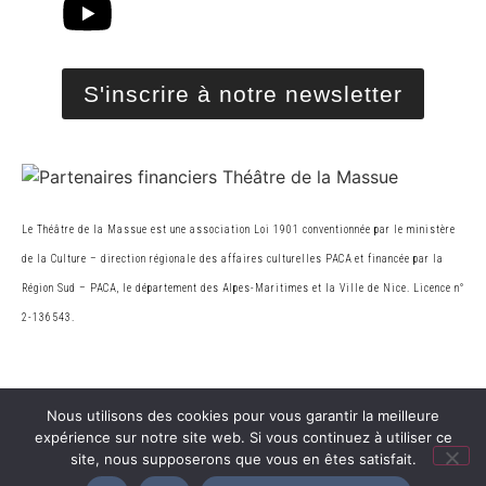
S'inscrire à notre newsletter
Le Théâtre de la Massue est une association Loi 1901 conventionnée par le ministère
de la Cultur
e
– direction régionale des affaires culturelles PACA et financée par la
Région Sud – PACA, le
département des Alpes-Maritimes et la Ville de Nice. Licence n°
2-136543.
© 2026 Théâtre de la Massue. Tous droits réservés
Nous utilisons des cookies pour vous garantir la meilleure
expérience sur notre site web. Si vous continuez à utiliser ce
Création Web
site, nous supposerons que vous en êtes satisfait.