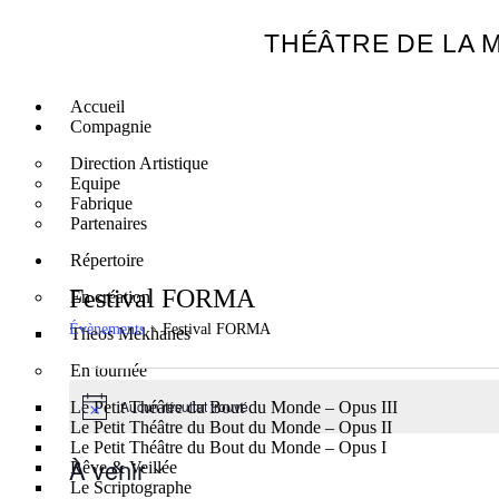
THÉÂTRE DE LA 
Accueil
Compagnie
Direction Artistique
Equipe
Fabrique
Partenaires
Répertoire
Festival FORMA
En création
Évènements
Festival FORMA
Theos Mekhanes
En tournée
Aucun résultat trouvé.
Le Petit Théâtre du Bout du Monde – Opus III
Avis
Le Petit Théâtre du Bout du Monde – Opus II
Le Petit Théâtre du Bout du Monde – Opus I
À venir
Rêve & Veillée
Le Scriptographe
Sélectionnez