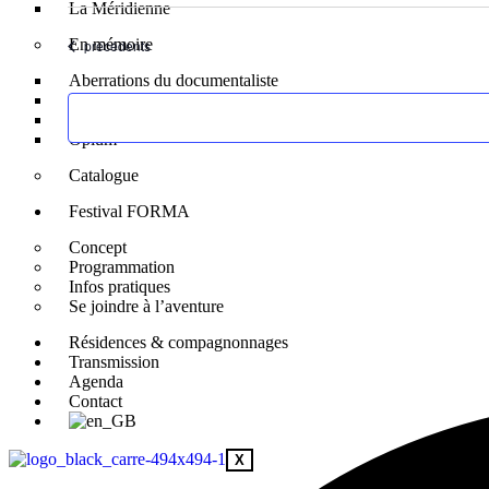
La Méridienne
une
date.
En mémoire
Évènements
précédents
Aberrations du documentaliste
Banquet Shakespeare
Micromégas
Opium
Catalogue
Festival FORMA
Concept
Programmation
Infos pratiques
Se joindre à l’aventure
Résidences & compagnonnages
Transmission
Agenda
Contact
X