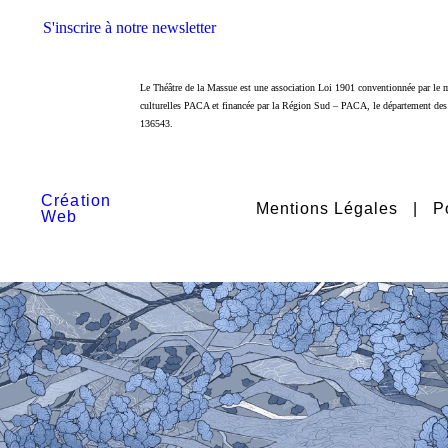
S'inscrire à notre newsletter
Le Théâtre de la Massue est une association Loi 1901 conventionnée par le m
culturelles PACA et financée par la Région Sud – PACA, le
département des 
136543.
Création
s
Mentions Légales
|
P
Web