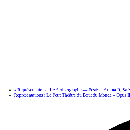
«
Représentations : Le Scriptographe — Festival Anima If, Sa Man
Représentations : Le Petit Théâtre du Bout du Monde – Opus I