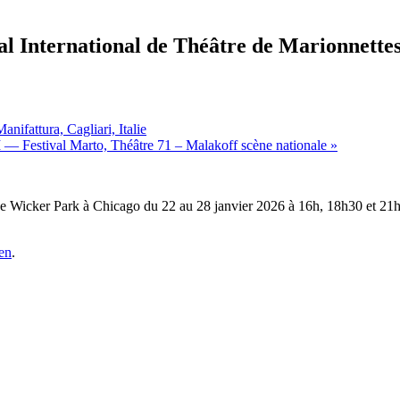
l International de Théâtre de Marionnette
ifattura, Cagliari, Italie
I — Festival Marto, Théâtre 71 – Malakoff scène nationale
»
de Wicker Park à Chicago du 22 au 28 janvier 2026 à 16h, 18h30 et 21h,
en
.