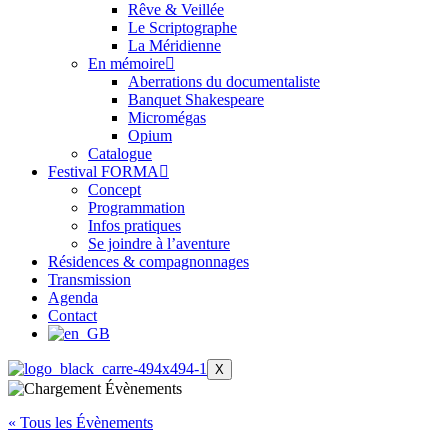
Rêve & Veillée
Le Scriptographe
La Méridienne
En mémoire
Aberrations du documentaliste
Banquet Shakespeare
Micromégas
Opium
Catalogue
Festival FORMA
Concept
Programmation
Infos pratiques
Se joindre à l’aventure
Résidences & compagnonnages
Transmission
Agenda
Contact
X
« Tous les Évènements