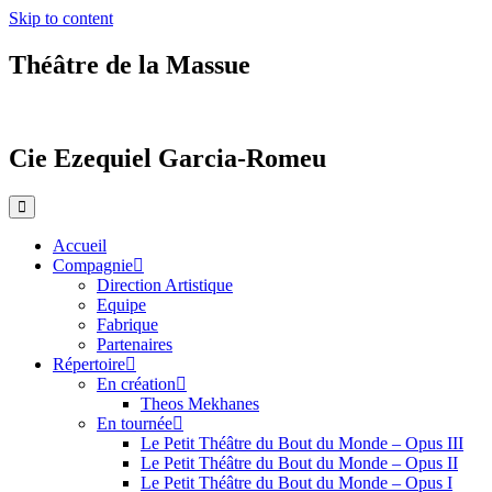
Skip to content
Théâtre de la Massue
Cie Ezequiel Garcia-Romeu
Accueil
Compagnie
Direction Artistique
Equipe
Fabrique
Partenaires
Répertoire
En création
Theos Mekhanes
En tournée
Le Petit Théâtre du Bout du Monde – Opus III
Le Petit Théâtre du Bout du Monde – Opus II
Le Petit Théâtre du Bout du Monde – Opus I