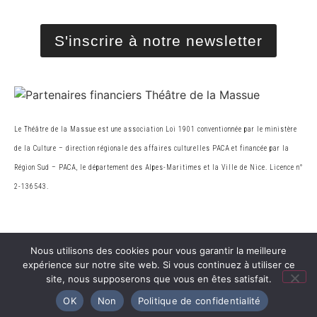
S'inscrire à notre newsletter
Le Théâtre de la Massue est une association Loi 1901 conventionnée par le ministère
de la Cultur
e
– direction régionale des affaires culturelles PACA et financée par la
Région Sud – PACA, le
département des Alpes-Maritimes et la Ville de Nice. Licence n°
2-136543.
© 2026 Théâtre de la Massue. Tous droits réservés
Nous utilisons des cookies pour vous garantir la meilleure
expérience sur notre site web. Si vous continuez à utiliser ce
Création Web
site, nous supposerons que vous en êtes satisfait.
OK
Non
Politique de confidentialité
Mentions Légales
|
Politique de Confidentialité